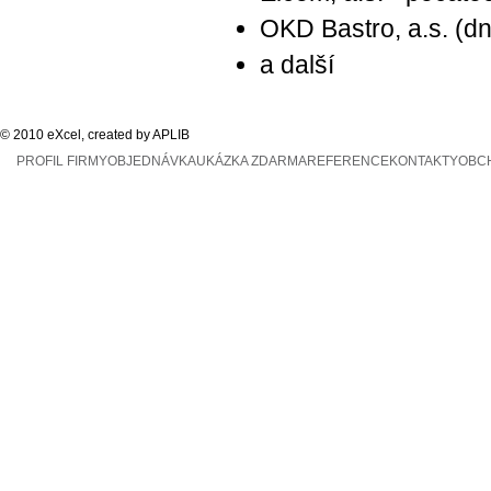
OKD Bastro, a.s. (dn
a další
© 2010 eXcel, created by APLIB
PROFIL FIRMY
OBJEDNÁVKA
UKÁZKA ZDARMA
REFERENCE
KONTAKTY
OBC