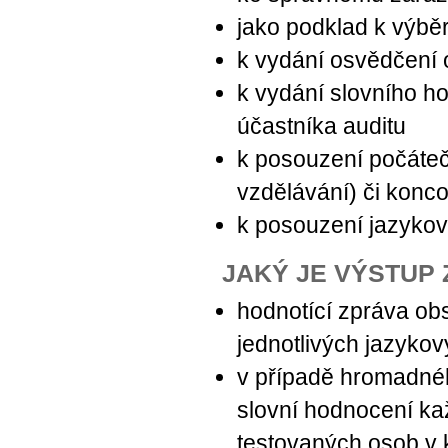
jako podklad k výbě
k vydání osvědčení o
k vydání slovního h
účastníka auditu
k posouzení počáteč
vzdělávání) či konc
k posouzení jazyko
JAKÝ JE VÝSTUP
hodnotící zpráva ob
jednotlivých jazyko
v případě hromadnéh
slovní hodnocení ka
testovaných osob v 