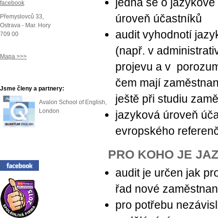
jedná se o jazykové 
facebook
úroveň účastníků
Přemyslovců 33,
Ostrava - Mar. Hory
audit vyhodnotí ja
709 00
(např. v administrat
Mapa >>>
projevu a v porozumě
čem mají zaměstnanc
Jsme členy a partnery:
ještě při studiu zamě
Avalon School of English,
London
jazyková úroveň úča
evropského referen
PRO KOHO JE JA
audit je určen jak pr
řad nové zaměstnance
pro potřebu nezávis