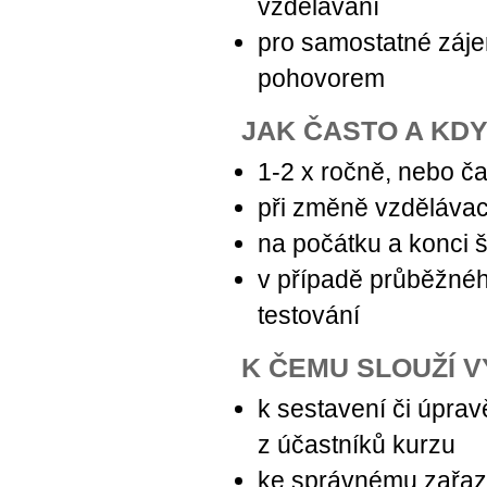
vzdělávání
pro samostatné záje
pohovorem
JAK ČASTO A KDY
1-2 x ročně, nebo ča
při změně vzdělávac
na počátku a konci 
v případě průběžnéh
testování
K ČEMU SLOUŽÍ 
k sestavení či úpra
z účastníků kurzu
ke správnému zařaze