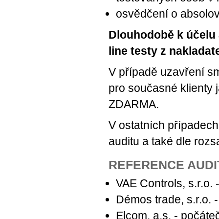
osvědčení o absolo
Dlouhodobě k účelu 
line testy z nakladat
V případě uzavření sm
pro současné klienty 
ZDARMA.
V ostatních případech
auditu a také dle rozs
REFERENCE AUDI
VAE Controls, s.r.o. 
Démos trade, s.r.o. 
Elcom, a.s. - počáteč