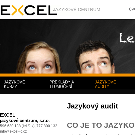
ÚV
JAZYKOVÉ
PŘEKLADY A
JAZYKOVÉ
KURZY
TLUMOČENÍ
AUDITY
Jazykový audit
EXCEL
jazykové centrum, s.r.o.
CO JE TO JAZYKO
596 630 138 (tel./fax), 777 800 132
info@excel-jc.cz